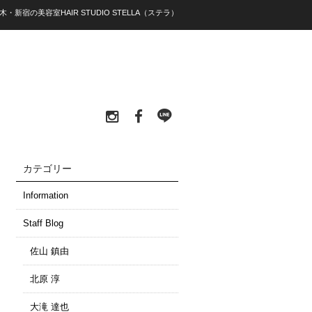
・新宿の美容室HAIR STUDIO STELLA（ステラ）
カテゴリー
Information
Staff Blog
佐山 鎮由
北原 淳
大滝 達也