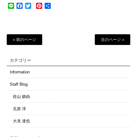
Line
Facebook
Twitter
Pinterest
共
有
« 前のページ
次のページ »
カテゴリー
Information
Staff Blog
佐山 鎮由
北原 淳
大滝 達也