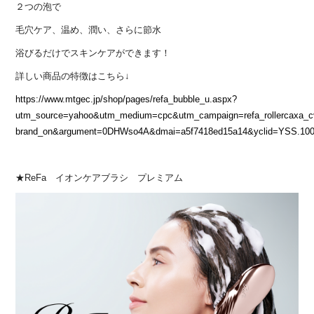
２つの泡で
毛穴ケア、温め、潤い、さらに節水
浴びるだけでスキンケアができます！
詳しい商品の特徴はこちら↓
https://www.mtgec.jp/shop/pages/refa_bubble_u.aspx?
utm_source=yahoo&utm_medium=cpc&utm_campaign=refa_rollercaxa_c
brand_on&argument=0DHWso4A&dmai=a5f7418ed15a14&yclid=YSS.
★ReFa イオンケアブラシ プレミアム