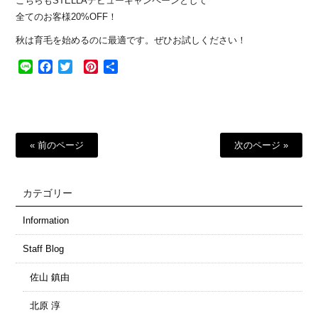
こちらもSTELLAデビューキャンペーンとして
全てのお客様20%OFF！
秋は育毛を始めるのに最適です。ぜひお試しください！
Line
Facebook
Twitter
Pinterest
共
有
« 前のページ
次のページ »
カテゴリー
Information
Staff Blog
佐山 鎮由
北原 淳