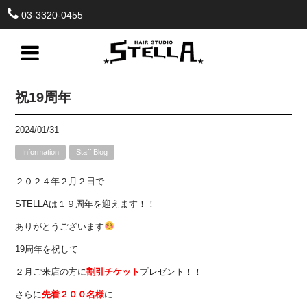
03-3320-0455
祝19周年
2024/01/31
Information
Staff Blog
２０２４年２月２日で
STELLAは１９周年を迎えます！！
ありがとうございます
19周年を祝して
２月ご来店の方に
割引チケット
プレゼント！！
さらに
先着２００名様
に