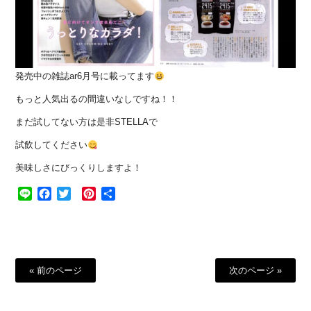
発売中の雑誌ar6月号に載ってます
もっと人気出るの間違いなしですね！！
まだ試してない方は是非STELLAで
試飲してください
美味しさにびっくりしますよ！
Line
Facebook
Twitter
Pinterest
共
有
« 前のページ
次のページ »