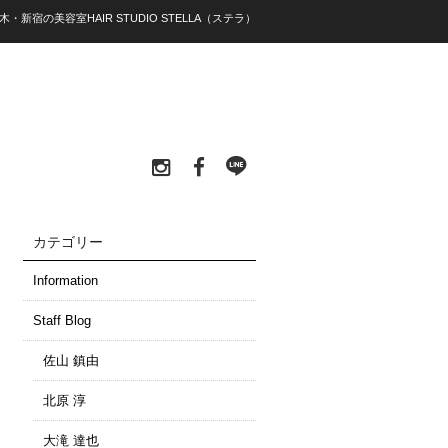
木・新宿の美容室HAIR STUDIO STELLA（ステラ）
カテゴリー
Information
Staff Blog
佐山 鎮由
北原 淳
大滝 達也