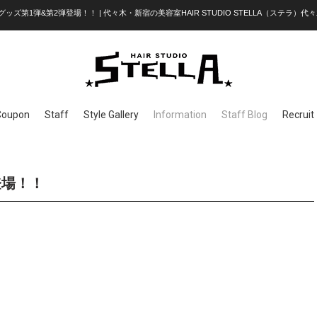
グッズ第1弾&第2弾登場！！ | 代々木・新宿の美容室HAIR STUDIO STELLA（ステラ）代々
Coupon
Staff
Style Gallery
Information
Staff Blog
Recruit
登場！！