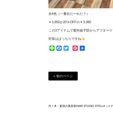
全6色（一番右だーれだ？）
￥3,850が20％OFFの￥3,080
この3アイテムで紫外線予防からアフターケ
対策はばっちりですね
Line
Facebook
Twitter
Pinterest
共
有
« 前のページ
代々木・新宿の美容室HAIR STUDIO STELLA（ス