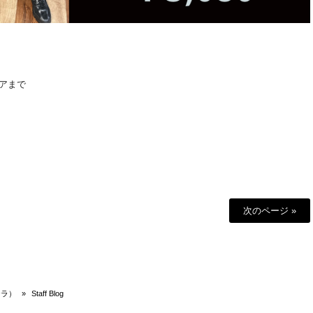
アまで
次のページ »
テラ）
»
Staff Blog