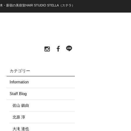
・新宿の美容室HAIR STUDIO STELLA（ステラ）
カテゴリー
Information
Staff Blog
佐山 鎮由
北原 淳
大滝 達也