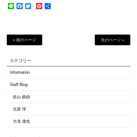
Line
Facebook
Twitter
Pinterest
共
有
« 前のページ
次のページ »
カテゴリー
Information
Staff Blog
佐山 鎮由
北原 淳
大滝 達也