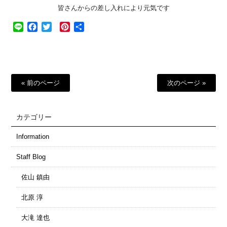
皆さんからの差し入れにより元気です
Line
Facebook
Twitter
Pinterest
共
有
« 前のページ
次のページ »
カテゴリー
Information
Staff Blog
佐山 鎮由
北原 淳
大滝 達也