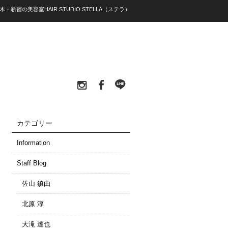
木・新宿の美容室HAIR STUDIO STELLA（ステラ）
カテゴリー
Information
Staff Blog
佐山 鎮由
北原 淳
大滝 達也