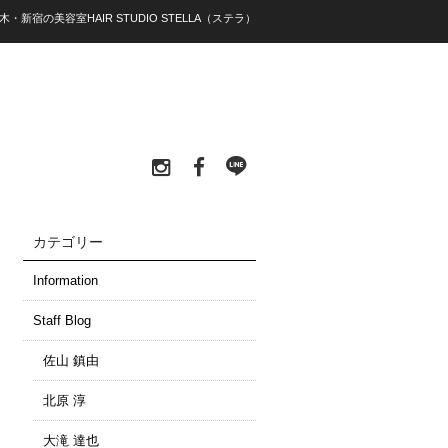
木・新宿の美容室HAIR STUDIO STELLA（ステラ）
カテゴリー
Information
Staff Blog
佐山 鎮由
北原 淳
大滝 達也