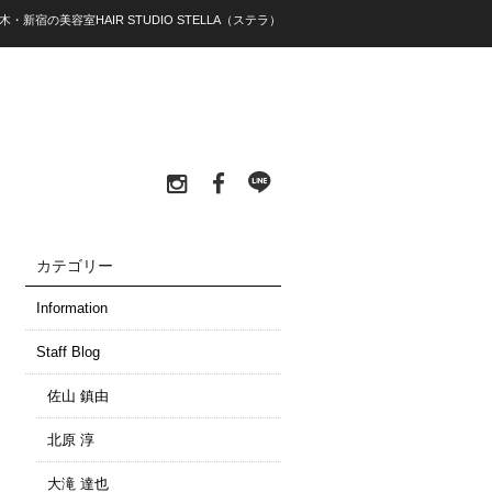
木・新宿の美容室HAIR STUDIO STELLA（ステラ）
カテゴリー
Information
Staff Blog
佐山 鎮由
北原 淳
大滝 達也