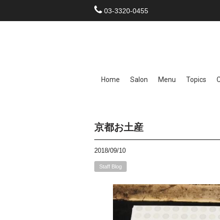
03-3320-0455
Home
Salon
Menu
Topics
京都お土産
2018/09/10
Staff Blog