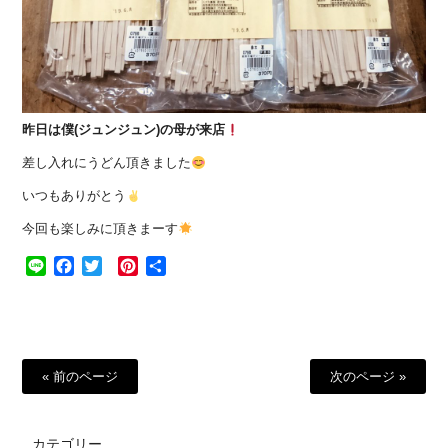
昨日は僕(ジュンジュン)の母が来店
差し入れにうどん頂きました
いつもありがとう
今回も楽しみに頂きまーす
Line
Facebook
Twitter
Pinterest
共
有
« 前のページ
次のページ »
カテゴリー