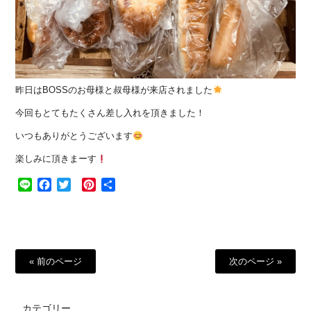
昨日はBOSSのお母様と叔母様が来店されました
今回もとてもたくさん差し入れを頂きました！
いつもありがとうございます
楽しみに頂きまーす
Line
Facebook
Twitter
Pinterest
共
有
« 前のページ
次のページ »
カテゴリー