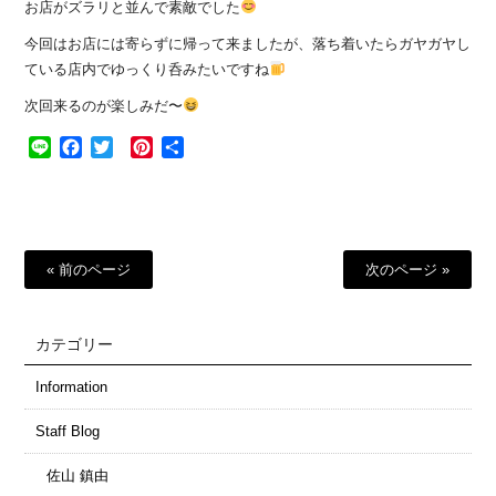
お店がズラリと並んで素敵でした
今回はお店には寄らずに帰って来ましたが、落ち着いたらガヤガヤし
ている店内でゆっくり呑みたいですね
次回来るのが楽しみだ〜
Line
Facebook
Twitter
Pinterest
共
有
« 前のページ
次のページ »
カテゴリー
Information
Staff Blog
佐山 鎮由