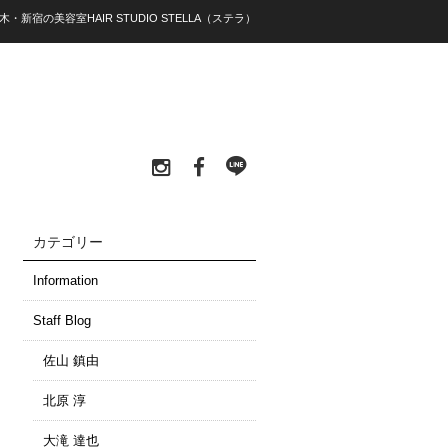
木・新宿の美容室HAIR STUDIO STELLA（ステラ）
カテゴリー
Information
Staff Blog
佐山 鎮由
北原 淳
大滝 達也