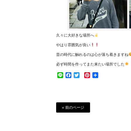
久々に大好きな場所へ
やはり雰囲気が良い
昔の時代に触れるのは心が落ち着きますね
必ず時間を作ってまた来たい場所でした
Line
Facebook
Twitter
Pinterest
共
有
« 前のページ