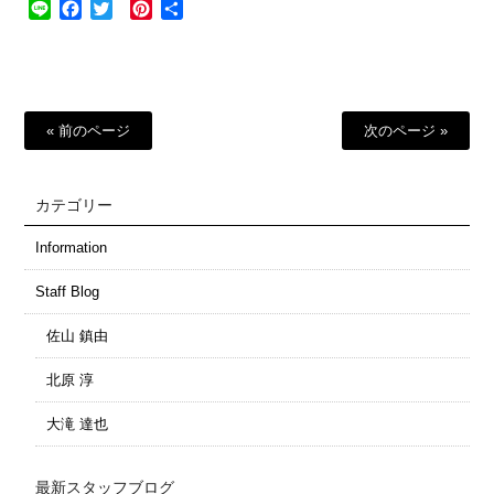
Line
Facebook
Twitter
Pinterest
共
有
« 前のページ
次のページ »
カテゴリー
Information
Staff Blog
佐山 鎮由
北原 淳
大滝 達也
最新スタッフブログ