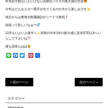
年末必ず観ないといけない高校生バスケの集大成の大会
今年はどんなスター選手が出てくるのか今から楽しみです
地元からは東海大附属諏訪がシードで参戦
頑張って欲しいなぁ〜
12月もいよいよ後半へ
皆様の今年1年の集大成に是非STELLAへい
らして下さいね
僕も頑張らねば
Line
Facebook
Twitter
Pinterest
共
有
« 前のページ
次のページ »
カテゴリー
Information