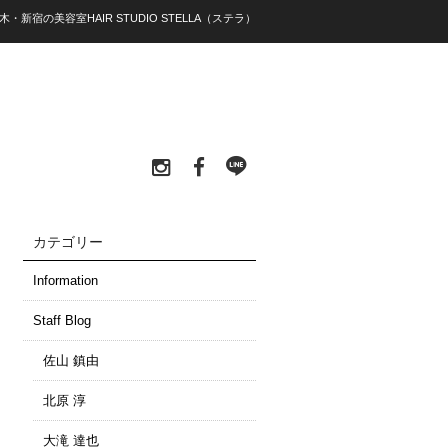
木・新宿の美容室HAIR STUDIO STELLA（ステラ）
カテゴリー
Information
Staff Blog
佐山 鎮由
北原 淳
大滝 達也