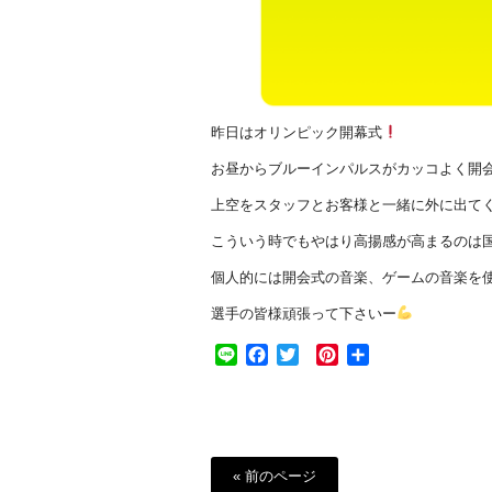
昨日はオリンピック開幕式
お昼からブルーインパルスがカッコよく開会を告げ
上空をスタッフとお客様と一緒に外に出て
こういう時でもやはり高揚感が高まるのは
個人的には開会式の音楽、ゲームの音楽を
選手の皆様頑張って下さいー
Line
Facebook
Twitter
Pinterest
共
有
« 前のページ