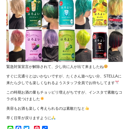
緊急対策宣言が解除されて、少し街に人が出て来ましたね
すぐに元通りとはいかないですが、たくさん遊べない分、STELLAに
来たら少しでも楽しくなれるようスタッフ全員でお待ちしてます
この時期お酒の量もチョッピリ増えがちですが、インスタで素敵なコ
ラボを見つけました
美容もお酒も楽しく考えられるのは素敵だなと
早く日常が戻りますように
Line
Facebook
Twitter
Pinterest
共