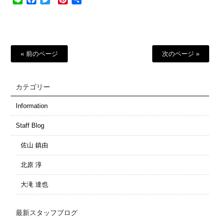
有
« 前のページ
次のページ »
カテゴリー
Information
Staff Blog
佐山 鎮由
北原 淳
大滝 達也
最新スタッフブログ