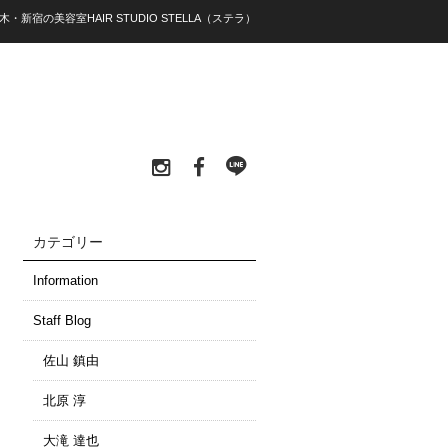
木・新宿の美容室HAIR STUDIO STELLA（ステラ）
カテゴリー
Information
Staff Blog
佐山 鎮由
北原 淳
大滝 達也