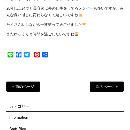
20年以上経つと美容師以外の仕事をしてるメンバーも多いですが、み
んな良い感じに変わらなくて嬉しいですね
たくさん話しながら一杯笑って過ごせました
またゆっくりと時間を過ごしたいですね
Line
Facebook
Twitter
Pinterest
共
有
« 前のページ
次のページ »
カテゴリー
Information
Staff Blog