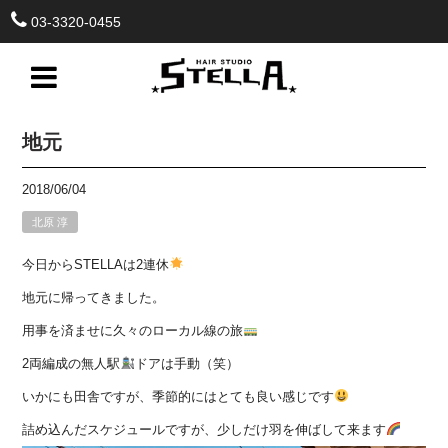
03-3320-0455
地元
2018/06/04
北原 淳
今日からSTELLAは2連休
地元に帰ってきました。
用事を済ませに久々のローカル線の旅
2両編成の無人駅
ドアは手動（笑）
いかにも田舎ですが、季節的にはとても良い感じです
詰め込んだスケジュールですが、少しだけ羽を伸ばして来ます