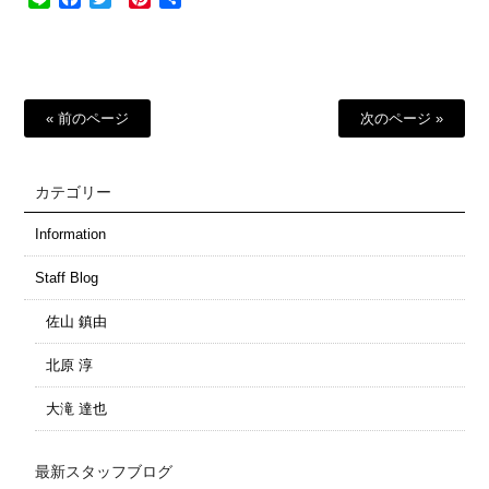
有
« 前のページ
次のページ »
カテゴリー
Information
Staff Blog
佐山 鎮由
北原 淳
大滝 達也
最新スタッフブログ