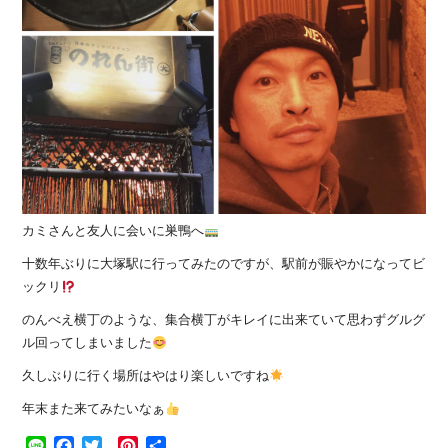
カミさんと友人に会いに巣鴨へ
十数年ぶりに大塚駅に行ってみたのですが、駅前が賑やかになってビ
ックリ
のんべえ横丁のような、集合横丁がキレイに出来ていて思わずグルグ
ル回ってしまいました
久しぶりに行く場所はやはり楽しいですね
年末また来てみたいなぁ
Line
Facebook
Twitter
Pinterest
共