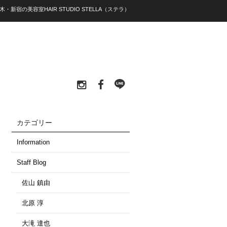
木・新宿の美容室HAIR STUDIO STELLA（ステラ）
カテゴリー
Information
Staff Blog
佐山 鎮由
北原 淳
大滝 達也