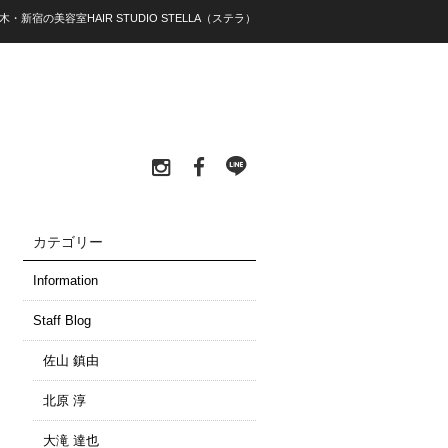
木・新宿の美容室HAIR STUDIO STELLA（ステラ）
カテゴリー
Information
Staff Blog
佐山 鎮由
北原 淳
大滝 達也