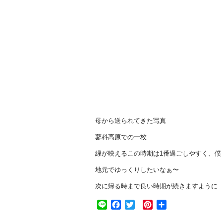
母から送られてきた写真
蓼科高原での一枚
緑が映えるこの時期は1番過ごしやすく、僕
地元でゆっくりしたいなぁ〜
次に帰る時まで良い時期が続きますように
Line
Facebook
Twitter
Pinterest
共
有