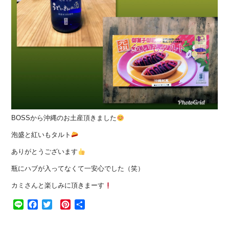
BOSSから沖縄のお土産頂きました
泡盛と紅いもタルト
ありがとうございます
瓶にハブが入ってなくて一安心でした（笑）
カミさんと楽しみに頂きまーす
Line
Facebook
Twitter
Pinterest
共
有