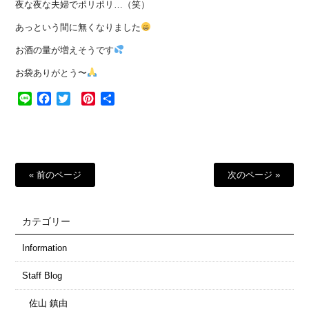
夜な夜な夫婦でポリポリ…（笑）
あっという間に無くなりました
お酒の量が増えそうです
お袋ありがとう〜
Line
Facebook
Twitter
Pinterest
共
有
« 前のページ
次のページ »
カテゴリー
Information
Staff Blog
佐山 鎮由