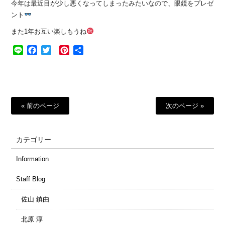
今年は最近目が少し悪くなってしまったみたいなので、眼鏡をプレゼ
ント
また1年お互い楽しもうね
Line
Facebook
Twitter
Pinterest
共
有
« 前のページ
次のページ »
カテゴリー
Information
Staff Blog
佐山 鎮由
北原 淳