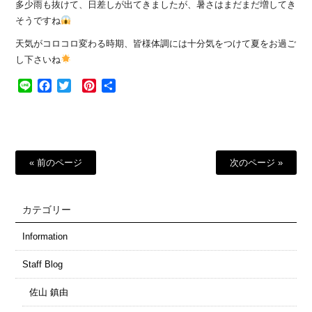
多少雨も抜けて、日差しが出てきましたが、暑さはまだまだ増してき
そうですね
天気がコロコロ変わる時期、皆様体調には十分気をつけて夏をお過ご
し下さいね
Line
Facebook
Twitter
Pinterest
共
有
« 前のページ
次のページ »
カテゴリー
Information
Staff Blog
佐山 鎮由