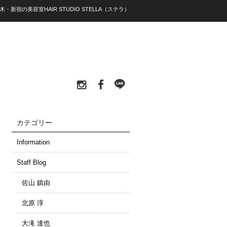
木・新宿の美容室HAIR STUDIO STELLA（ステラ）
カテゴリー
Information
Staff Blog
佐山 鎮由
北原 淳
大滝 達也