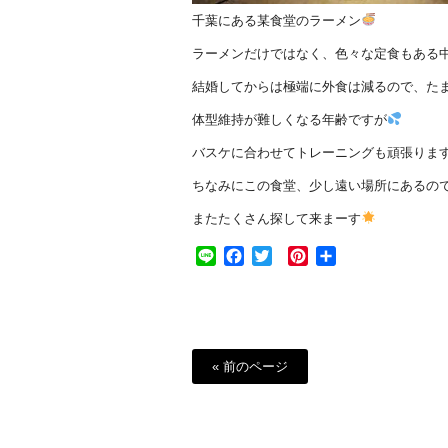
千葉にある某食堂のラーメン
ラーメンだけではなく、色々な定食もある
結婚してからは極端に外食は減るので、た
体型維持が難しくなる年齢ですが
バスケに合わせてトレーニングも頑張りま
ちなみにこの食堂、少し遠い場所にあるの
またたくさん探して来まーす
Line
Facebook
Twitter
Pinterest
共
有
« 前のページ