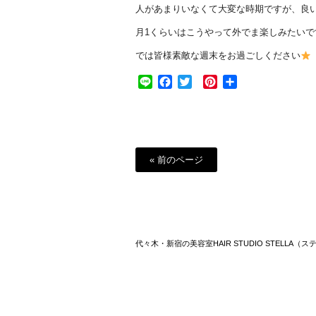
人があまりいなくて大変な時期ですが、良
月1くらいはこうやって外でま楽しみたいで
では皆様素敵な週末をお過ごしください
Line
Facebook
Twitter
Pinterest
共
有
« 前のページ
代々木・新宿の美容室HAIR STUDIO STELLA（ス