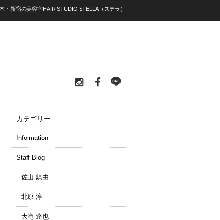
木・新宿の美容室HAIR STUDIO STELLA（ステラ）
カテゴリー
Information
Staff Blog
佐山 鎮由
北原 淳
大滝 達也