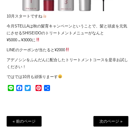
10月スタートですね
今月STELLAは秋の髪育キャンペーンということで、髪と頭皮を元気
にさせるSHISEIDOのトリートメントメニューがなんと
¥5000→¥3000に
LINEのクーポンが当たると¥2000
アデノシンをふんだんに配合したトリートメントコースを是非お試し
ください！
ではでは10月も頑張りまーす
Line
Facebook
Twitter
Pinterest
共
有
« 前のページ
次のページ »