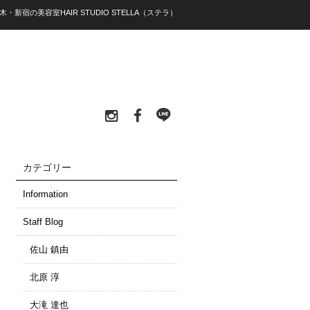
木・新宿の美容室HAIR STUDIO STELLA（ステラ）
カテゴリー
Information
Staff Blog
佐山 鎮由
北原 淳
大滝 達也