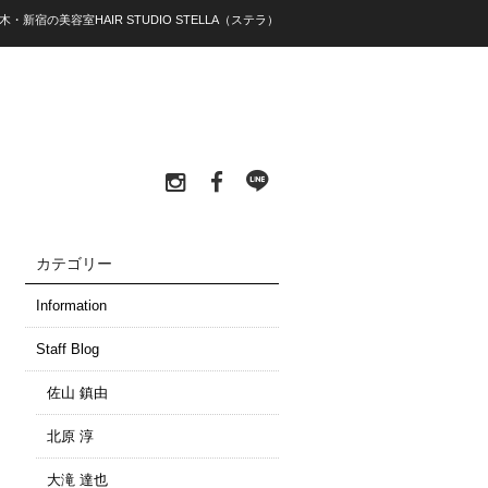
木・新宿の美容室HAIR STUDIO STELLA（ステラ）
カテゴリー
Information
Staff Blog
佐山 鎮由
北原 淳
大滝 達也