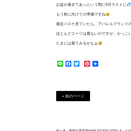
お盆が過ぎてあっという間に8月ラストに
もう秋に向けての準備ですね
最近バスケ見ていたら、アパレルブランドの
ほとんどスーツは着ないのですが、かっこ
たまには着てみるかなぁ
Line
Facebook
Twitter
Pinterest
共
有
« 前のページ
代々木・新宿の美容室HAIR STUDIO STELLA（ス