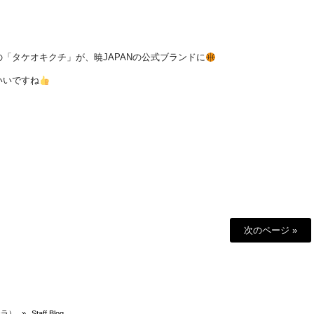
「タケオキクチ」が、暁JAPANの公式ブランドに
いいですね
次のページ »
テラ）
»
Staff Blog