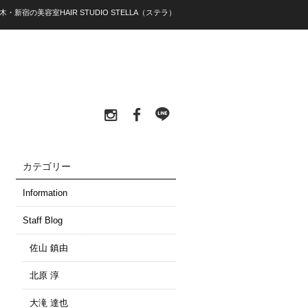
木・新宿の美容室HAIR STUDIO STELLA（ステラ）
カテゴリー
Information
Staff Blog
佐山 鎮由
北原 淳
大滝 達也