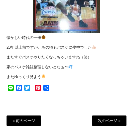
懐かしい時代の一冊
20年以上前ですが、あの頃もバスケに夢中でした
またすぐバスケやりたくなっちゃいますね（笑）
家のバスケ雑誌整理しないとなぁ〜
またゆっくり見よう
Line
Facebook
Twitter
Pinterest
共
有
« 前のページ
次のページ »