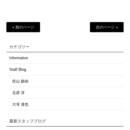
有
« 前のページ
次のページ »
カテゴリー
Information
Staff Blog
佐山 鎮由
北原 淳
大滝 達也
最新スタッフブログ