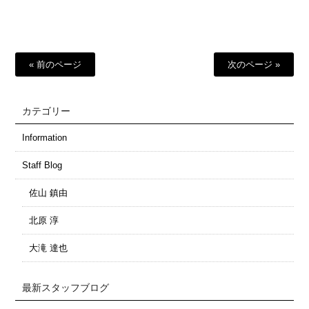
有
« 前のページ
次のページ »
カテゴリー
Information
Staff Blog
佐山 鎮由
北原 淳
大滝 達也
最新スタッフブログ