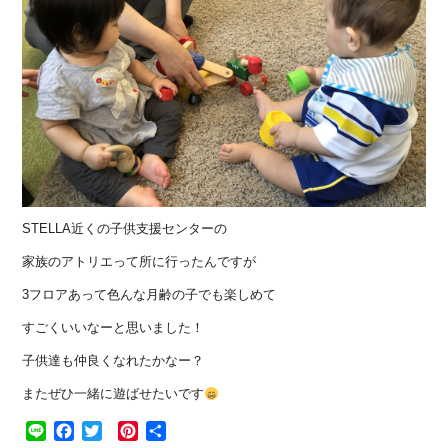
STELLA近くの子供支援センターの
家族のアトリエって所に行ったんですが
3フロアあって色んな月齢の子でも楽しめて
すごくいいなーと思いました！
子供達も仲良くなれたかなー？
またぜひ一緒に遊ばせたいです
Line
Facebook
Twitter
Pinterest
共