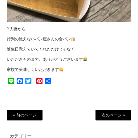
Y夫妻から
行列の絶えないパン屋さんの食パン
誕生日覚えていてくれただけじゃなく
いただきものまで、ありがとうございます
家族で美味しくいただきます
Line
Facebook
Twitter
Pinterest
共
有
« 前のページ
次のページ »
カテゴリー