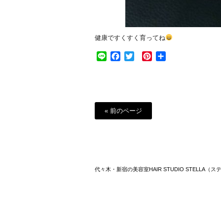
健康ですくすく育ってね
Line
Facebook
Twitter
Pinterest
共
有
« 前のページ
代々木・新宿の美容室HAIR STUDIO STELLA（ス