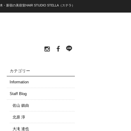
木・新宿の美容室HAIR STUDIO STELLA（ステラ）
カテゴリー
Information
Staff Blog
佐山 鎮由
北原 淳
大滝 達也