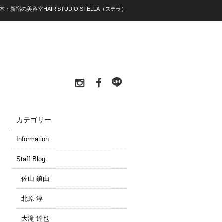
木・新宿の美容室HAIR STUDIO STELLA（ステラ）
カテゴリー
Information
Staff Blog
佐山 鎮由
北原 淳
大滝 達也