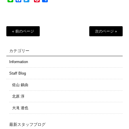
有
« 前のページ
次のページ »
カテゴリー
Information
Staff Blog
佐山 鎮由
北原 淳
大滝 達也
最新スタッフブログ