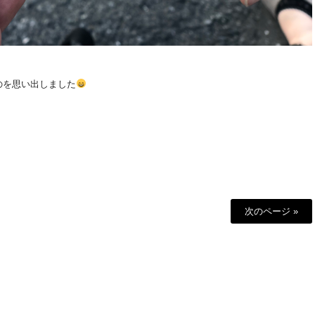
のを思い出しました
次のページ »