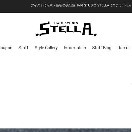
アイス | 代々木・新宿の美容室HAIR STUDIO STELLA（ステラ）代々
Coupon
Staff
Style Gallery
Information
Staff Blog
Recruit