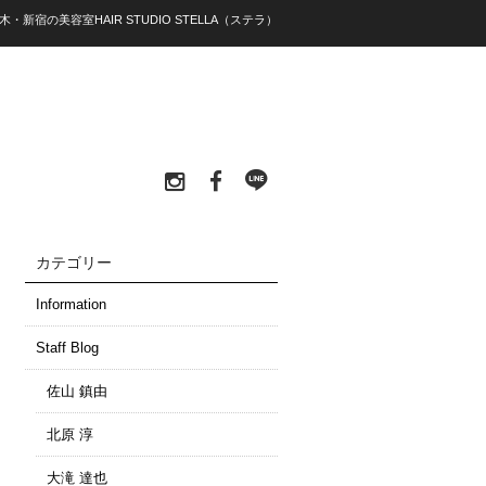
木・新宿の美容室HAIR STUDIO STELLA（ステラ）
カテゴリー
Information
Staff Blog
佐山 鎮由
北原 淳
大滝 達也