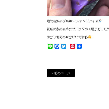
地元新潟のブルボン ルマンドアイス
親戚の家の裏手にブルボンの工場があった
やはり地元の味はいいですね
Line
Facebook
Twitter
Pinterest
共
有
« 前のページ