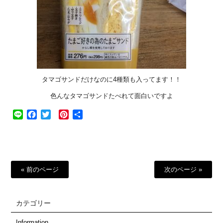
タマゴサンドだけなのに4種類も入ってます！！
色んなタマゴサンドたべれて面白いですよ
Line
Facebook
Twitter
Pinterest
共
有
« 前のページ
次のページ »
カテゴリー
Information