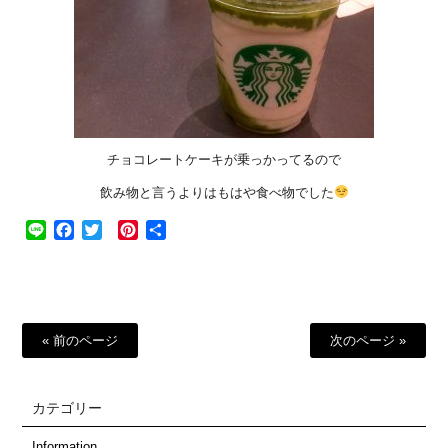
チョコレートケーキが乗っかってるので
飲み物と言うよりはもはや食べ物でした
Line
Facebook
Twitter
Pinterest
共
有
« 前のページ
次のページ »
カテゴリー
Information