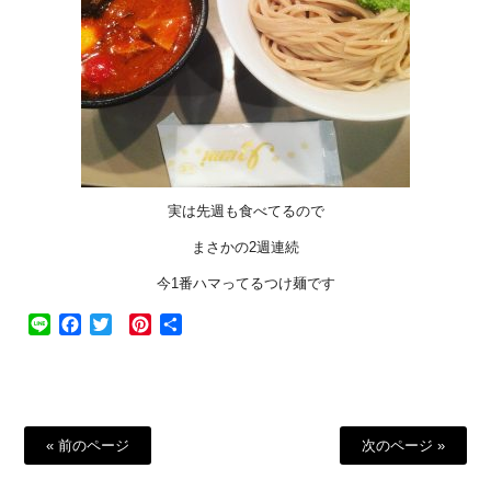
実は先週も食べてるので
まさかの2週連続
今1番ハマってるつけ麺です
Line
Facebook
Twitter
Pinterest
共
有
« 前のページ
次のページ »