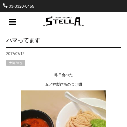
03-3320-0455
ハマってます
2017/07/12
大滝 達也
昨日食べた
五ノ神製作所のつけ麺