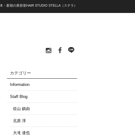
木・新宿の美容室HAIR STUDIO STELLA（ステラ）
カテゴリー
Information
Staff Blog
佐山 鎮由
北原 淳
大滝 達也