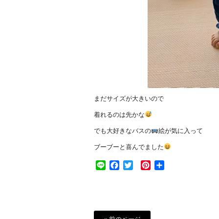
まだサイズが大きいので
着れるのは先かな
でも大好きなバスの
絵が気に入って
ブーブーと喜んでました
Line
Facebook
Twitter
Pinterest
共
有