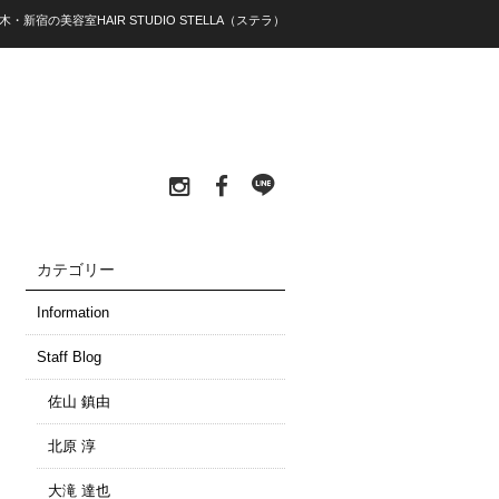
木・新宿の美容室HAIR STUDIO STELLA（ステラ）
カテゴリー
Information
Staff Blog
佐山 鎮由
北原 淳
大滝 達也